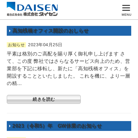
MENU
トップページ
高知桟橋オフィス開設のおしらせ
コンセプト
2023年04月25日
お知らせ
平素は格別のご高配を賜り厚く御礼申し上げます さ
実績一覧
て、この度 弊社ではさらなるサービス向上のため、営
広告主募集
業部を下記に移転し、新たに「高知桟橋オフィス」を
開設することといたしました。 これを機に、より一層
よくある質問
の精…
会社案内
続きを読む
採用情報
お問い合わせ
2023（令和5）年 GW休業のお知らせ