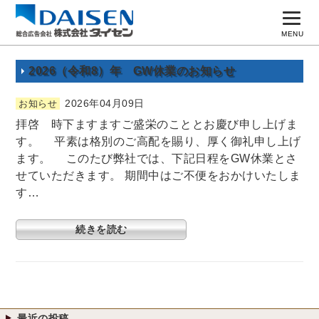
MENU
トップページ
2026（令和8）年 GW休業のお知らせ
コンセプト
2026年04月09日
お知らせ
拝啓 時下ますますご盛栄のこととお慶び申し上げま
実績一覧
す。 平素は格別のご高配を賜り、厚く御礼申し上げ
広告主募集
ます。 このたび弊社では、下記日程をGW休業とさ
せていただきます。 期間中はご不便をおかけいたしま
よくある質問
す…
会社案内
続きを読む
採用情報
お問い合わせ
最近の投稿