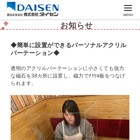
MENU
お知らせ
トップページ
コンセプト
◆簡単に設置ができるパーソナルアクリル
パーテーション◆
実績一覧
透明のアクリルパーテーションに小さくても強力
広告主募集
な磁石を38カ所に設置し、磁力でｱｸﾘﾙ板をつなげ
よくある質問
られます。
会社案内
採用情報
お問い合わせ