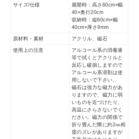
サイズ/仕様
展開時：高さ60cm×幅
40×奥行20cm
収納時：縦60cm×幅
40cm×厚さ9mm
原材料・素材
アクリル、磁石
使用上の注意
アルコール系の消毒液
等で拭くとアクリルと
反応し破損しますので
アルコール系溶剤は使
用しないで下さい。
磁石は強力な磁力があ
りますので、磁力に弱
いものを近づけたり、
高温にさらさないでく
ださい。磁力の関係で
折り畳んだ際に約2㎜程
度のズレがありますが